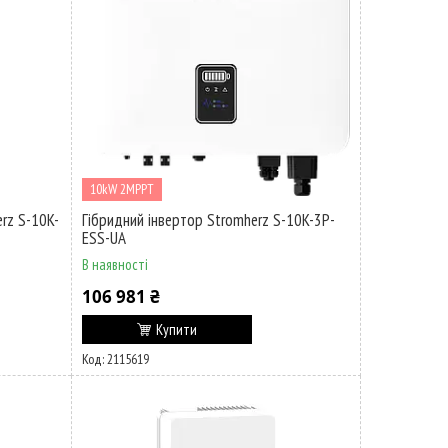
10kW 2MPPT
erz S-10K-
Гібридний інвертор Stromherz S-10K-3Р-
ESS-UA
В наявності
106 981 ₴
Купити
2115619