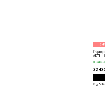
6 кВ
Гібридн
6KTL-L
В наявно
32 48
SUN2