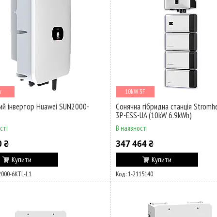
т
10kW 3F
ий інвертор Huawei SUN2000-
Сонячна гібридна станція Stromh
1
3Р-ESS-UA (10kW 6.9kWh)
сті
В наявності
0 ₴
347 464 ₴
Купити
Купити
000-6KTL-L1
1-2115140