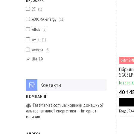
Виробник
2E
1
AXIOMA energy
11
Altek
2
Avior
1
Axioma
6
Ще 19
6кВт 2М
Гібридн
SG05LP
Готово д
Контакти
40 14
FastMarket.com.ua: новинки домашньої
альтернативної енергетики — інтернет-
69.4
магазин