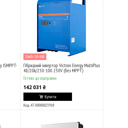
20кВт 1Ф 48В
y ISMPPT-
Гібридний інвертор Victron Energy MultiPlus
48/20k/250-100 230V (без MPPT)
Готово до відправки
142 031 ₴
Купити
AT-00000023918