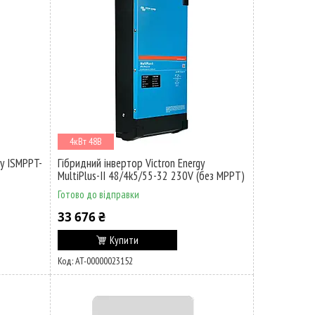
4кВт 48В
y ISMPPT-
Гібридний інвертор Victron Energy
MultiPlus-II 48/4k5/55-32 230V (без MPPT)
Готово до відправки
33 676 ₴
Купити
AT-00000023152