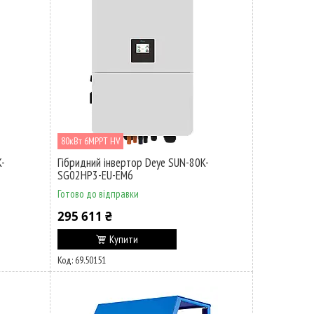
80кВт 6MPPT HV
K-
Гібридний інвертор Deye SUN-80K-
SG02HP3-EU-EM6
Готово до відправки
295 611 ₴
Купити
69.50151