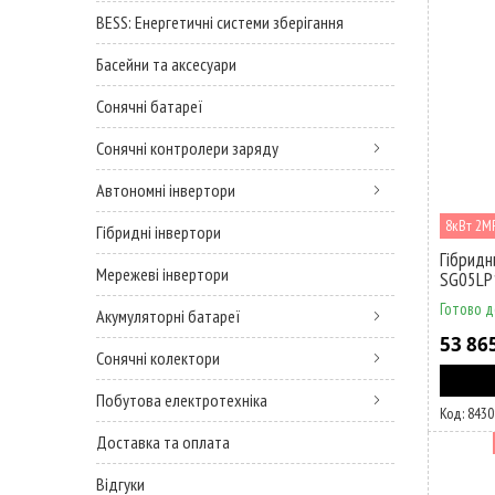
BESS: Енергетичні системи зберігання
Басейни та аксесуари
Сонячні батареї
Сонячні контролери заряду
Автономні інвертори
8кВт 2M
Гібридні інвертори
Гібридн
Мережеві інвертори
SG05LP
Готово д
Акумуляторні батареї
53 86
Сонячні колектори
Побутова електротехніка
8430
Доставка та оплата
Відгуки