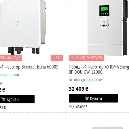
PPTх18А 25дБ
–5%
12кВт 48В 2MPPTx27A
ий інвертор Sinexcel Isuna 6000S
Гібридний інвертор AXIOMA Energ
BF-DOU-GW-12000
о відправки
Готово до відправки
₴
32 409 ₴
2 ₴
Купити
Купити
68.0967
5742