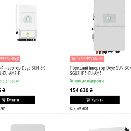
РРТ18А 45дБ
30кВт 3MPPTx36A HV
ий інвертор Deye SUN-6K-
Гібридний інвертор Deye SUN-30
1-EU-AM2-P
SG02HP3-EU-AM3
о відправки
Готово до відправки
5 ₴
154 630 ₴
Купити
Купити
4201
69.5001