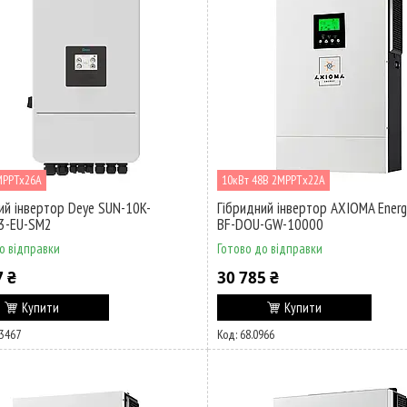
MPPTx26A
10кВт 48В 2MPPTх22A
ий інвертор Deye SUN-10K-
Гібридний інвертор AXIOMA Energ
3-EU-SM2
BF-DOU-GW-10000
о відправки
Готово до відправки
7 ₴
30 785 ₴
Купити
Купити
3467
68.0966