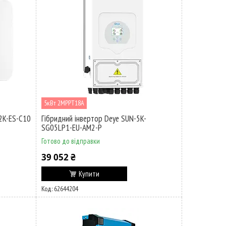
5кВт 2MPPT18A
2K-ES-C10
Гібридний інвертор Deye SUN-5K-
SG05LP1-EU-AM2-P
Готово до відправки
39 052 ₴
Купити
62644204