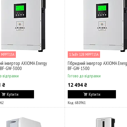
В MPPT13А
1.5кВт 12В MPPT13А
ий інвертор AXIOMA Energy
Гібридний інвертор AXIOMA Energ
-BF-GW-3000
BF-GW-1500
о відправки
Готово до відправки
1 ₴
12 494 ₴
Купити
Купити
962
68.0961