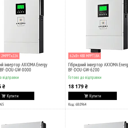
В 2MPPTх22А
6.2кВт 48В MPPT18А
ий інвертор AXIOMA Energy
Гібридний інвертор AXIOMA Energ
-BF-DOU-GW-8000
BF-DOU-GW-6200
о відправки
Готово до відправки
6 ₴
18 179 ₴
Купити
Купити
965
68.0964