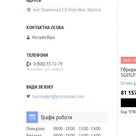
вул. Пушкінська 1,8, Березівка, Україна
Наталія Віра
10кВт 2
0 (800) 33-72-79
Гібридн
Безкоштовно з усіх телефонів
SG05LP
Готово д
81 15
fastmarket@protonmail.com
9796
Графік роботи
Понеділок
09:00
18:00
13:00
14:00
Вівторок
09:00
18:00
13:00
14:00