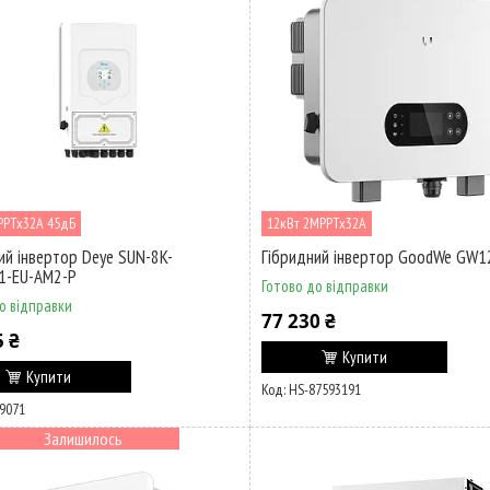
PPTx32A 45дБ
12кВт 2MPPTx32A
ий інвертор Deye SUN-8K-
Гібридний інвертор GoodWe GW1
1-EU-AM2-P
Готово до відправки
о відправки
77 230 ₴
5 ₴
Купити
Купити
HS-87593191
9071
Залишилось