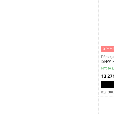
3кВт 24
Гібридн
ISMPPT
Готово д
13 27
68.0