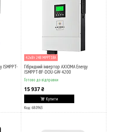
4.2кВт 24В MPPT18А
y ISMPPT-
Гібридний інвертор AXIOMA Energy
ISMPPT-BF-DOU-GW-4200
Готово до відправки
15 937 ₴
Купити
68.0963