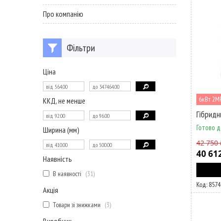
Про компанію
Фільтри
Ціна
6кВт 2M
ККД, не менше
Гібридн
Готово д
Ширина (мм)
42 750 
40 61
Наявність
В наявності
31
8574
Акція
Товари зі знижками
3