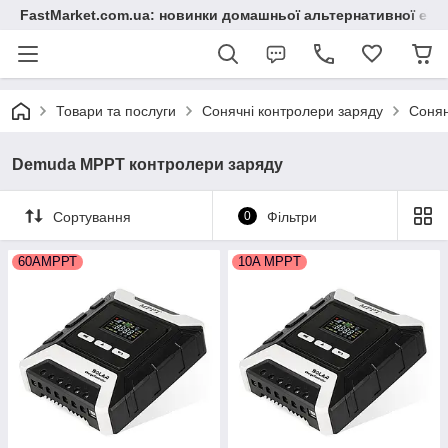
FastMarket.com.ua: новинки домашньої альтернативної ене
Товари та послуги
Сонячні контролери заряду
Сонян
Demuda MPPT контролери заряду
Сортування
0
Фільтри
60АМРРТ
10A MPPT