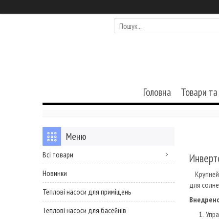
Головна
Товари та
Всі товари
Инверто
Новинки
Крупнейша
для солне
Теплові насоси для приміщень
Внедрено
Теплові насоси для басейнів
Упра