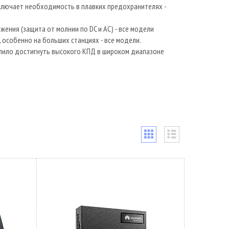
сключает необходимость в плавких предохранителях -
ения (защита от молнии по DC и AC) - все модели
особенно на больших станциях - все модели.
лило достигнуть высокого КПД в широком диапазоне