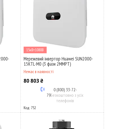
15кВт1080В
2000-
Мережевий інвертор Huawei SUN2000-
15KTL-M0 (3 фази 2MMPT)
Немає в наявності
80 803 ₴
0 (800) 33-72-
х
79
Безкоштовно з усіх
телефонів
752