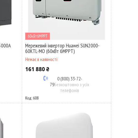
60кВт6MPPT
 3000A
Мережевий інвертор Huawei SUN2000-
60KTL-MO (60кВт 6MPPT)
Немає в наявності
161 880 ₴
0 (800) 33-72-
79
Безкоштовно з усіх
телефонів
608