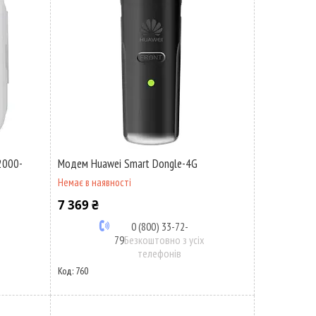
2000-
Модем Huawei Smart Dongle-4G
Немає в наявності
7 369 ₴
0 (800) 33-72-
79
Безкоштовно з усіх
х
телефонів
760