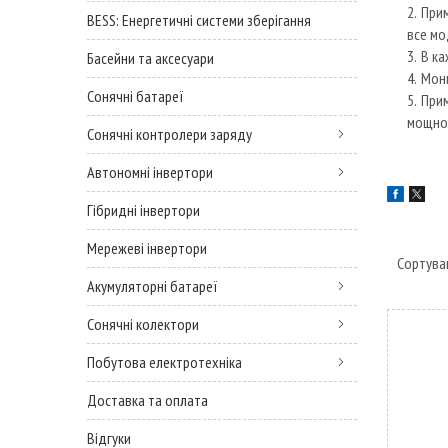
Прим
BESS: Енергетичні системи зберігання
все м
В ка
Басейни та аксесуари
Мони
Сонячні батареї
При
мощнос
Сонячні контролери заряду
Автономні інвертори
Гібридні інвертори
Мережеві інвертори
Акумуляторні батареї
Сонячні колектори
Побутова електротехніка
Доставка та оплата
Відгуки