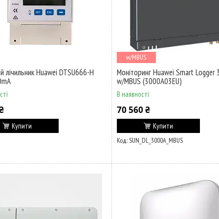
w/MBUS
й лічильник Huawei DTSU666-H
Моніторинг Huawei Smart Logger
0mA
w/MBUS (3000A03EU)
сті
В наявності
₴
70 560 ₴
Купити
Купити
SUN_DL_3000A_MBUS