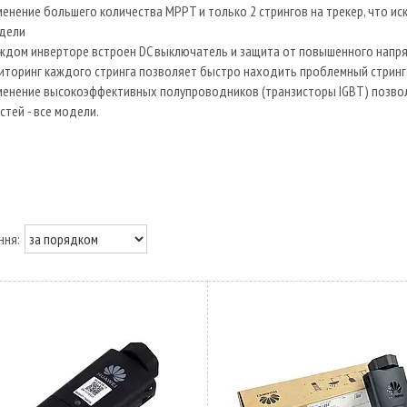
енение большего количества MPPT и только 2 стрингов на трекер, что и
одели
ждом инверторе встроен DC выключатель и защита от повышенного напряж
торинг каждого стринга позволяет быстро находить проблемный стринг, 
менение высокоэффективных полупроводников (транзисторы IGBT) позво
тей - все модели.