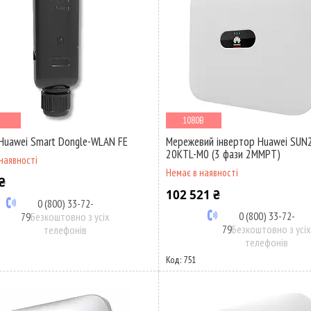
i
1080В
uawei Smart Dongle-WLAN FE
Мережевий інвертор Huawei SUN
20KTL-M0 (3 фази 2MMPT)
наявності
Немає в наявності
₴
102 521 ₴
0 (800) 33-72-
0 (800) 33-72-
79
Безкоштовно з усіх
79
Безкоштовно з усі
телефонів
телефонів
751