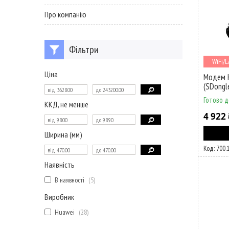
Про компанію
Фільтри
WiFi/
Ціна
Модем H
(SDong
Готово д
ККД, не менше
4 922 
Ширина (мм)
700.
Наявність
В наявності
5
Виробник
Huawei
28