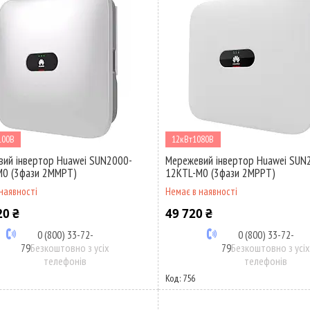
100В
12кВт1080В
ий інвертор Huawei SUN2000-
Мережевий інвертор Huawei SUN
M0 (3фази 2MMPT)
12KTL-M0 (3фази 2MPPT)
наявності
Немає в наявності
20 ₴
49 720 ₴
0 (800) 33-72-
0 (800) 33-72-
79
Безкоштовно з усіх
79
Безкоштовно з усі
телефонів
телефонів
756