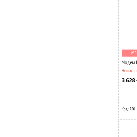
WiF
Модем H
Немає в 
3 628 
750