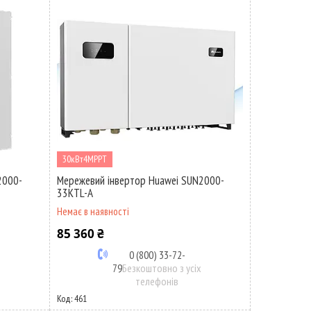
30кВт4MPPT
2000-
Мережевий інвертор Huawei SUN2000-
33KTL-A
Немає в наявності
85 360 ₴
0 (800) 33-72-
х
79
Безкоштовно з усіх
телефонів
461