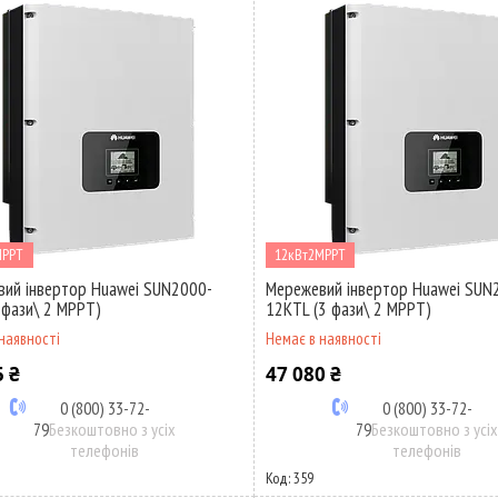
MPPT
12кВт2MPPT
ий інвертор Huawei SUN2000-
Мережевий інвертор Huawei SUN
 фази\ 2 MPPT)
12KTL (3 фази\ 2 MPPT)
наявності
Немає в наявності
5 ₴
47 080 ₴
0 (800) 33-72-
0 (800) 33-72-
79
Безкоштовно з усіх
79
Безкоштовно з усі
телефонів
телефонів
359