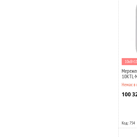
10кВт1
Мережев
10KTL-
Немає в 
100 3
754