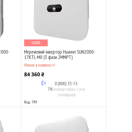
1080В
2000-
Мережевий інвертор Huawei SUN2000-
17KTL-M0 (3 фази 2MMPT)
Немає в наявності
84 360 ₴
0 (800) 33-72-
х
79
Безкоштовно з усіх
телефонів
749