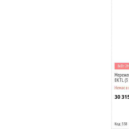
8кВт 2
Мережев
8KTL (3
Немає в 
30 31
358