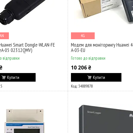
LAN
4G
uawei Smart Dongle-WLAN-FE
Модем для моніторингу Huawei 4
leA-05 02312QMV)
A-03-EU
о відправки
Готово до відправки
₴
10 206 ₴
Купити
Купити
15
34889878