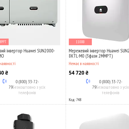
MPPT
1100В
ий інвертор Huawei SUN2000-
Мережевий інвертор Huawei SUN
MO
8KTL-M0 (3фази 2MMPT)
наявності
Немає в наявності
40 ₴
54 720 ₴
0 (800) 33-72-
0 (800) 33-72-
79
Безкоштовно з усіх
79
Безкоштовно з усі
телефонів
телефонів
748