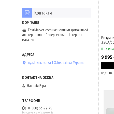
Контакти
FastMarket.com.ua: новинки домашньої
альтернативної енергетики — інтернет-
Розумни
магазин
250A/5
В наявно
9 995 
вул. Пушкінська 1,8, Березівка, Україна
984
Наталія Віра
0 (800) 33-72-79
Безкоштовно з усіх телефонів