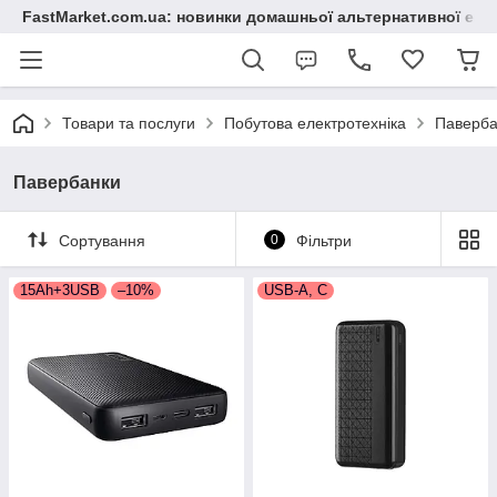
FastMarket.com.ua: новинки домашньої альтернативної ене
Товари та послуги
Побутова електротехніка
Паверба
Павербанки
Сортування
0
Фільтри
15Ah+3USB
–10%
USB-A, C