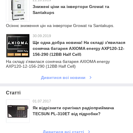
21.10.2019
Знижені ціни на інвертори Growat та
Santakups
Осіннє зниження цін на інвертори Growat та Santakups.
30.09.2019
Ще одна добра новина! На складі з'явилася
сонячна батарея AXIOMA energy AXP120-12-
156-290 (12BB Half Cell)
На складі з'явилася сонячна батарея AXIOMA energy
AXP120-12-156-290 (12BB Half Cell)
Дивитися всі новини
Статті
01.07.2017
Як відрізнити оригінал радіоприймача
TECSUN PL-310ET від підробки?
Дивитися всі статті