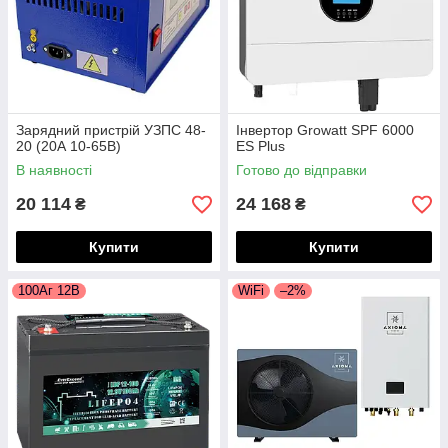
Зарядний пристрій УЗПС 48-
Інвертор Growatt SPF 6000
20 (20А 10-65В)
ES Plus
В наявності
Готово до відправки
20 114
24 168
₴
₴
Купити
Купити
100Аг 12В
WiFi
–2%