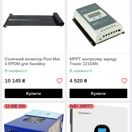
Сонячний колектор Pool Mat
MPPT контролер заряду
4 EPDM для басейну
Tracer 2210AN
В наявності
В наявності
10 145
4 520
₴
₴
Купити
Купити
12-48В 20А
6кВт 2MPPT