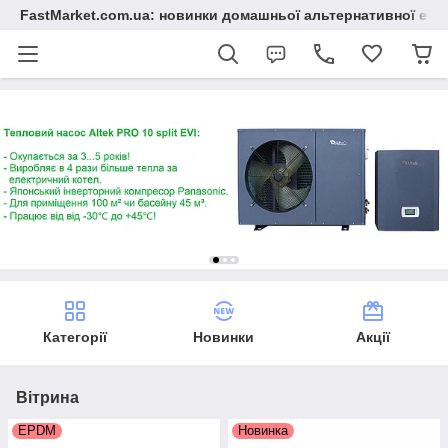
FastMarket.com.ua: новинки домашньої альтернативної ене
Категорії
Новинки
Акції
Вітрина
EPDM
Новинка