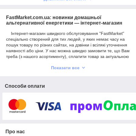
FastMarket.com.ua: новинки домашньої
альтернативної енергетики — інтернет-магазин
Інтернет-магазин швидкого обслуговування "FastMarket"
спеціально створений для тих людей, у яких немає часу на
пошук товару по різних сайтах, на дзвінки і всілякі уточнення
наявності або ціни. У нас можна швидко замовити те, що Вам
треба (з нашого асортименту), сплатити товар за актуальною
на цей час вартістю і оперативно його отримати.
Показати все
Для Вас це вигідно тим, що, абсолютно не втрачаючи в
грошах, Ви зберігаєте свій час (і вже на цьому щось
заробляєте!). Наш інтерес в тому, що ми просуваємо свій
спеціалізований магазин у досить тісному Інтернет-просторі і
Способи оплати
намагаємося на цьому заробляти. Головні завдання нашої
концепції: швидкість обслуговування, якість товару, гарантія
його наявності і актуальність ціни.
Основні напрямки нашого асортименту
Ми спеціалізуємося на напрямах товарів, по яких маємо
Про нас
перевірені часом відношення з постачальниками.