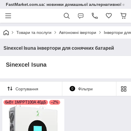
FastMarket.com.ua: новинки домашньої альтернативної ене
Товари та послуги
Автономні івертори
Інвертори дл
Sinexcel Isuna інвертори для сонячних батарей
Sinexcel Isuna
Сортування
0
Фільтри
6кВт 1MPPT100A 40дБ
–2%