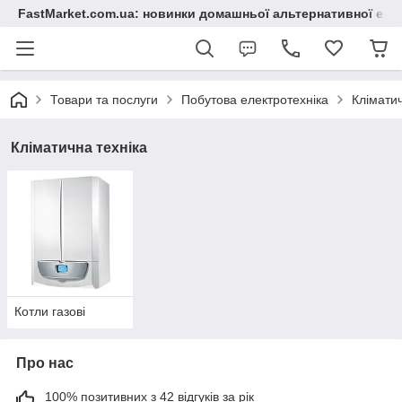
FastMarket.com.ua: новинки домашньої альтернативної ене
Товари та послуги
Побутова електротехніка
Кліматич
Кліматична техніка
Котли газові
Про нас
100% позитивних з 42 відгуків за рік