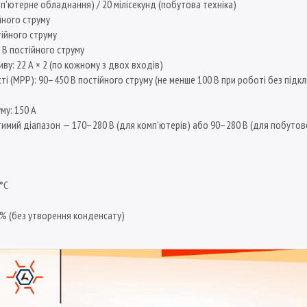
п'ютерне обладнання) / 20 мілісекунд (побутова техніка)
йного струму
тійного струму
 В постійного струму
у: 22 А × 2 (по кожному з двох входів)
і (MPP): 90–450 В постійного струму (не менше 100 В при роботі без під
му: 150 А
стимий діапазон — 170–280 В (для комп'ютерів) або 90–280 В (для побутов
°C
5% (без утворення конденсату)