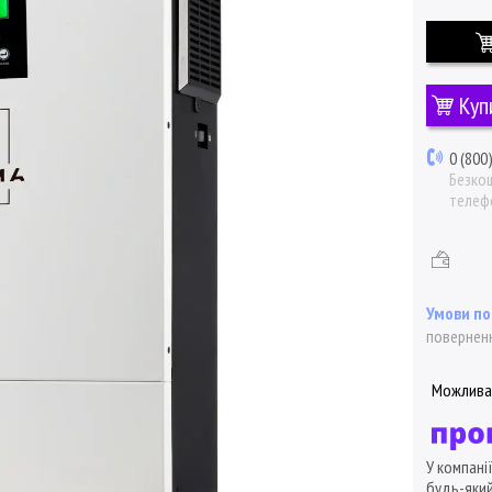
Куп
0 (800
Безкош
телеф
поверненн
У компані
будь-який