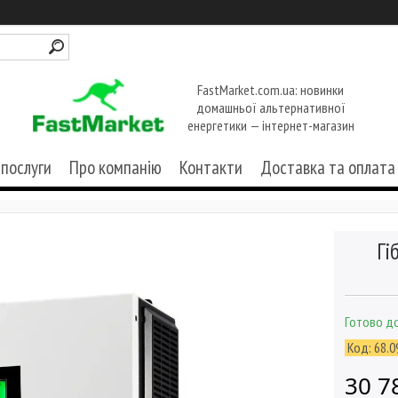
FastMarket.com.ua: новинки
домашньої альтернативної
енергетики — інтернет-магазин
 послуги
Про компанію
Контакти
Доставка та оплата
Гі
Готово до
Код:
68.0
30 7