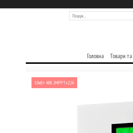
Головна
Товари та
10кВт 48В 2MPPTх22A