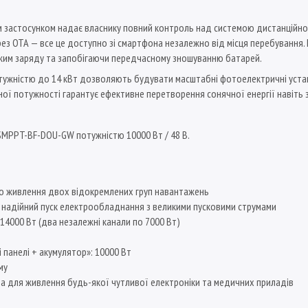
 застосунком надає власнику повний контроль над системою дистанційно: 
з OTA — все це доступно зі смартфона незалежно від місця перебування.
жим заряду та запобігаючи передчасному зношуванню батарей.
тужністю до 14 кВт дозволяють будувати масштабні фотоелектричні уст
ї потужності гарантує ефективне перетворення сонячної енергії навіть з
ISMPPT-BF-DOU-GW потужністю 10000 Вт / 48 В.
го живлення двох відокремлених груп навантажень
є надійний пуск електрообладнання з великими пусковими струмами
4000 Вт (два незалежні канали по 7000 Вт)
 панелі + акумулятор»: 10000 Вт
му
на для живлення будь-якої чутливої електроніки та медичних приладів