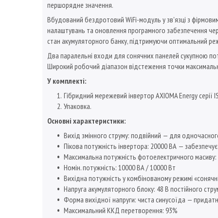
першорядне значення.
Вбудований бездротовий WiFi-модуль у зв'язці з фірмовим
налаштувань та оновлення програмного забезпечення чере
стан акумуляторного банку, підтримуючи оптимальний ре
Два паралельні входи для сонячних панелей сукупною по
Широкий робочий діапазон відстеження точки максимально
У комплекті:
Гібридний мережевий інвертор AXIOMA Energy серії 
Упаковка.
Основні характеристики:
Вихід змінного струму: подвійний — для одночасно
Пікова потужність інвертора: 20000 ВА — забезпечу
Максимальна потужність фотоелектричного масиву: 1
Номін. потужність: 10000 ВА / 10000 Вт
Вихідна потужність у комбінованому режимі «сонячні
Напруга акумуляторного блоку: 48 В постійного стру
Форма вихідної напруги: чиста синусоїда — придат
Максимальний ККД перетворення: 93%