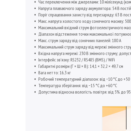
Час переключення між джерелами: 10 мілісекунд (ком
Напруга плаваючого заряду акумулятора: 54 В пості
Поріг спрацювання захисту від перезаряду: 63 В пос
Макс. напруга холостого ходу сонячного масиву: 500
Максимальний вхідний струм фотоелектричного масив
Діапазон відстеження точки максимальної потужност
Макс. струм заряду від сонячних панелей: 180 А
Максимальний струм заряду від мережі змінного стру
Вхідна напруга мережі: 230 В змінного струму; допу
Інтерфейс зв'язку: RS232 / RS485 (BMS) / WiFi
Габаритні розміри (Г × Ш × В): 14,1 × 32,2 × 49,7 см
Вага нетто: 16,3 кг
Робочий температурний діапазон: від −10 °C до +50 
Температура зберігання: від −15 °C до +60 °C
Допустима відносна вологість повітря: від 5% до 9