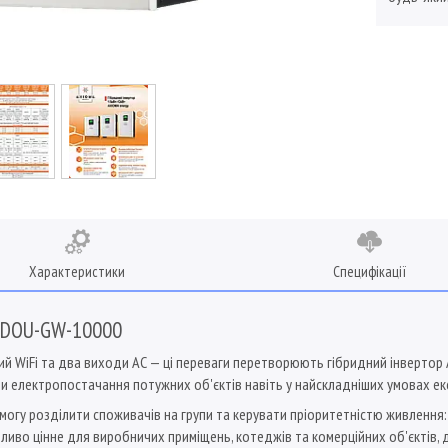
Характеристики
Специфікації
F-DOU-GW-10000
й WiFi та два виходи AC — ці переваги перетворюють гібридний інвертор
и електропостачання потужних об'єктів навіть у найскладніших умовах екс
могу розділити споживачів на групи та керувати пріоритетністю живлення
иво цінне для виробничих приміщень, котеджів та комерційних об'єктів, 