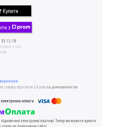
Купити
ити з
) 33-72-79
товно з усіх
онів
я товару протягом 14 днів
за домовленістю
ї підключені електронні платежі. Тепер ви можете купити
 товар не покидаючи сайту.