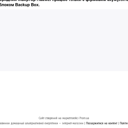
Сайт створений на маркетплейсі
Prom.ua
FastMarket.com.ua: новинки домашньої альтернативної енергетики — інтернет-магазин |
Поскаржитися на контент
|
Політи