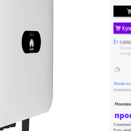
Куп
0 (800
Безкош
телеф
поверненн
У компані
будь-який