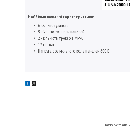
Найбільш важливі характеристики
:
6 кВт /потужність.
9 кВт - потужність панелей.
2 - кількість трекерів МРР.
12 кг - вага.
Напруга розімкнутого кола панелей 600 В.