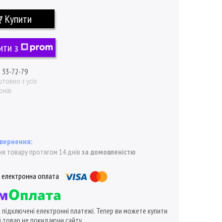
Купити
ити з
) 33-72-79
товно з усіх
онів
я товару протягом 14 днів
за домовленістю
ї підключені електронні платежі. Тепер ви можете купити
 товар не покидаючи сайту.