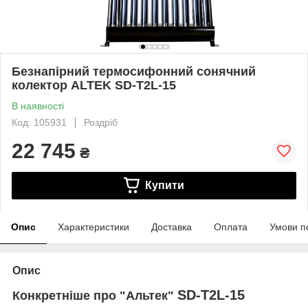
Безнапірний термосифонний сонячний
колектор ALTEK SD-T2L-15
В наявності
Код: 105931
Роздріб
22 745
₴
Купити
Опис
Характеристики
Доставка
Оплата
Умови п
Опис
SD-T2L-15
Конкретніше про "Альтек"