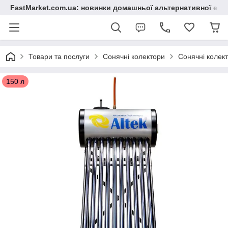
FastMarket.com.ua: новинки домашньої альтернативної ене
Товари та послуги
Сонячні колектори
Сонячні колект
150 л