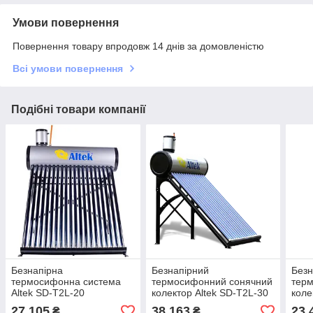
Умови повернення
Повернення товару впродовж 14 днів за домовленістю
Всі умови повернення
Подібні товари компанії
Безнапірна
Безнапірний
Безн
термосифонна система
термосифонний сонячний
тер
Altek SD-T2L-20
колектор Altek SD-T2L-30
коле
(нержавійка 316L)
AX-3
27 105
38 163
23 
₴
₴