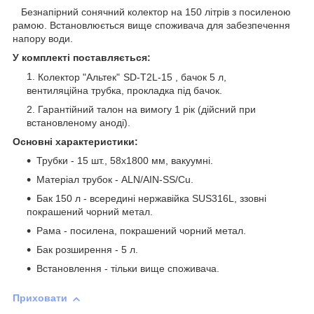
Безнапірний сонячний колектор на 150 літрів з посиленою
рамою. Встановлюється вище споживача для забезпечення
напору води.
У комплекті поставляється:
Колектор
"Альтек"
SD-T2L-15 , бачок 5 л,
вентиляційна трубка, прокладка під бачок.
Гарантійний талон на вимогу 1 рік (дійсний при
встановленому аноді).
Основні характеристики:
Трубки - 15 шт., 58х1800 мм, вакуумні.
Матеріал трубок - ALN/AIN-SS/Cu.
Бак 150 л - всередині нержавійка SUS316L, ззовні
покрашений чорний метал.
Рама - посилена, покрашений чорний метал.
Бак розширення - 5 л.
Встановлення - тільки вище споживача.
Приховати