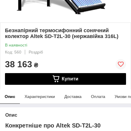
Безнапірний термосифонний сонячний
колектор Altek SD-T2L-30 (нержавійка 316L)
В наявності
Код: 560
Роздріб
38 163
₴
Купити
Опис
Характеристики
Доставка
Оплата
Умови п
Опис
Конкретніше про Altek SD-T2L-30