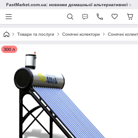
FastMarket.com.ua: новинки домашньої альтернативної ене
Товари та послуги
Сонячні колектори
Сонячні колект
300 л