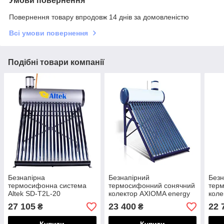
Умови повернення
Повернення товару впродовж 14 днів за домовленістю
Всі умови повернення
Подібні товари компанії
Безнапірна
Безнапірний
Безн
термосифонна система
термосифонний сонячний
тер
Altek SD-T2L-20
колектор AXIOMA energy
коле
AX-30 (300 л)
15
27 105
23 400
22 
₴
₴