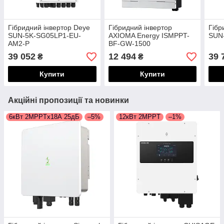
Гібридний інвертор Deye
Гібридний інвертор
Гібр
SUN-5K-SG05LP1-EU-
AXIOMA Energy ISMPPT-
SUN
AM2-P
BF-GW-1500
39 052
12 494
39 
₴
₴
Купити
Купити
Акційні пропозиції та новинки
6кВт 2MPPTх18А 25дБ
–5%
12кВт 2MPPT
–1%