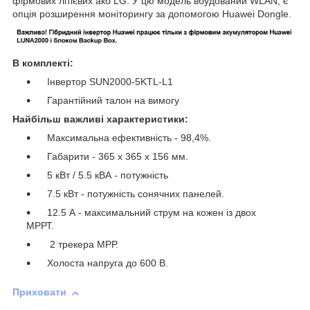
фірмових літієвих акб LG. У цю модель вбудований WLAN, є
опція розширення моніторингу за допомогою Huawei Dongle.
В комплекті:
Інвертор SUN2000-5KTL-L1
Гарантійний талон на вимогу
Найбільш важливі характеристики:
Максимальна ефективність - 98,4%.
Габарити - 365 х 365 х 156 мм.
5 кВт / 5.5 кВА - потужність
7.5 кВт - потужність сонячних панелей.
12.5 А - максимальний струм на кожен із двох
МРРТ.
2 трекера МРР.
Холоста напруга до 600 В.
Приховати