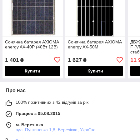
Сонячна батарея AXIOMA
Сонячна батарея AXIOMA
ДБЖ 
energy AX-40P (40Вт 12В)
energy AX-50M
F (V
стаб
1 401
1 627
11 
₴
₴
Купити
Купити
Про нас
100% позитивних з 42 відгуків за рік
Працює з 05.08.2015
м. Березівка
вул. Пушкінська 1,8, Березівка, Україна