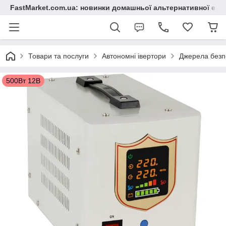
FastMarket.com.ua: новинки домашньої альтернативної ене
Товари та послуги
Автономні івертори
Джерела безп
500Вт 12В