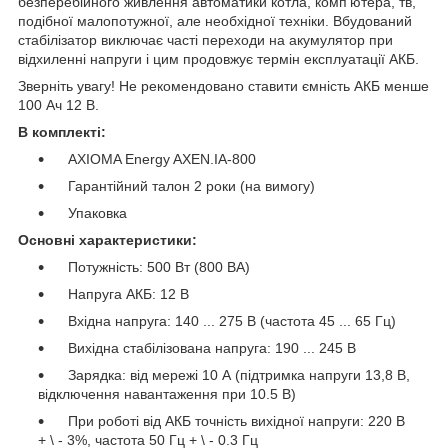
безперебійного живлення автоматики котла, комп'ютера, тв,
подібної малопотужної, але необхідної техніки. Вбудований
стабілізатор виключає часті переходи на акумулятор при
відхиленні напруги і цим продовжує термін експлуатації АКБ.
Зверніть увагу! Не рекомендовано ставити ємність АКБ менше
100 Ач 12 В.
В комплекті:
AXIOMA Energy AXEN.IA-800
Гарантійний талон 2 роки (на вимогу)
Упаковка
Основні характеристики:
Потужність: 500 Вт (800 ВА)
Напруга АКБ: 12 В
Вхідна напруга: 140 ... 275 В (частота 45 ... 65 Гц)
Вихідна стабілізована напруга: 190 ... 245 В
Зарядка: від мережі 10 А (підтримка напруги 13,8 В,
відключення навантаження при 10.5 В)
При роботі від АКБ точність вихідної напруги: 220 В
+ \ - 3%, частота 50 Гц + \ - 0.3 Гц