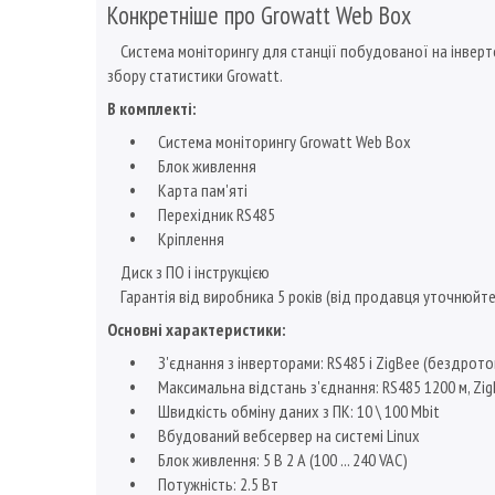
Конкретніше про Growatt Web Box
Система моніторингу для станції побудованої на інверто
збору статистики Growatt.
В комплекті:
Система моніторингу Growatt Web Box
Блок живлення
Карта пам'яті
Перехідник RS485
Кріплення
Диск з ПО і інструкцією
Гарантія від виробника 5 років (від продавця уточнюйте
Основні характеристики:
З'єднання з інверторами: RS485 і ZigBee (бездрото
Максимальна відстань з'єднання: RS485 1200 м, ZigB
Швидкість обміну даних з ПК: 10 \ 100 Mbit
Вбудований вебсервер на системі Linux
Блок живлення: 5 В 2 А (100 ... 240 VAC)
Потужність: 2.5 Вт