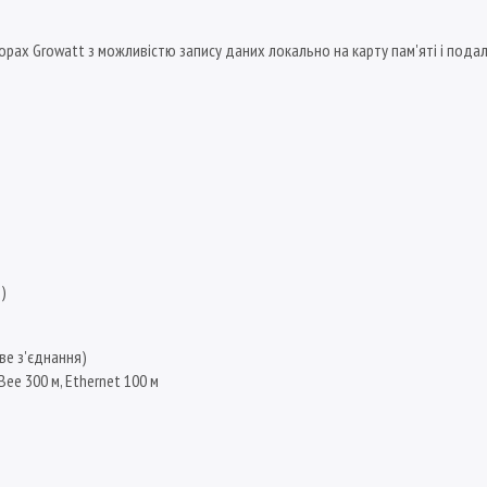
рах Growatt з можливістю запису даних локально на карту пам'яті і пода
)
ве з'єднання)
ee 300 м, Ethernet 100 м