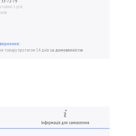
) 33-72-79
товно з усіх
онів
я товару протягом 14 днів
за домовленістю
Інформація для замовлення