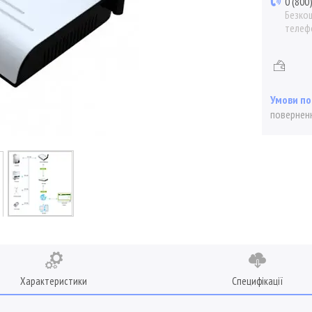
0 (800
Безкош
телеф
поверненн
Характеристики
Специфікації