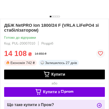
ДБЖ NetPRO Ion 1800/24 ​​F (VRLA LiFePO4 зі
стабілізатором)
Готово до відправки
Код: PUL-20007010
Роздріб
14 108
₴
14 850 ₴
Економія
742 ₴
Залишилось
27 днів
Купити
або
Купити з
Що таке купити з Пром?