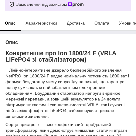
Замовлення під захистом
Опис
Характеристики
Доставка
Оплата
Умови п
Опис
Конкретніше про Ion 1800/24 F (VRLA
LiFePO4 зі стабілізатором)
Лінійно-інтерактивне джерело безперебійного живлення
NetPRO Ion 1800/24 F видає номінальну потужність 1800 ват і
формує бездоганну чисту синусоїду на виході, що гарантує
повну сумісність із найвибагливішим електронним
обладнанням. Вбудований стабілізатор напруги вирівнює
мережеві перепади, а зовнішній акумулятор на 24 вольти
підтримує як класичні свинцево-кислотні VRLA, так і сучасні
літій-залізо-фосфатні LiFePO4, забезпечуючи тривале
автономне живлення.
Серце пристрою — високоефективний тороїдальний
трансформатор, який демонструє мінімальні статичні втрати