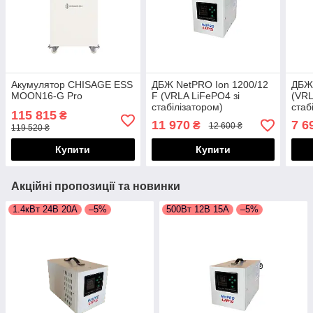
Акумулятор CHISAGE ESS
ДБЖ NetPRO Ion 1200/12
ДБЖ 
MOON16-G Pro
F (VRLA LiFePO4 зі
(VRL
стабілізатором)
стаб
115 815
₴
11 970
7 6
₴
12 600 ₴
119 520 ₴
Купити
Купити
Акційні пропозиції та новинки
1.4кВт 24В 20А
–5%
500Вт 12В 15А
–5%