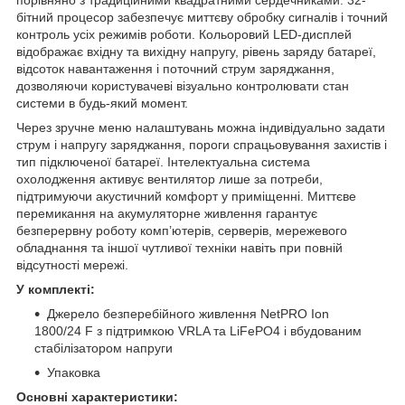
порівняно з традиційними квадратними сердечниками. 32-
бітний процесор забезпечує миттєву обробку сигналів і точний
контроль усіх режимів роботи. Кольоровий LED-дисплей
відображає вхідну та вихідну напругу, рівень заряду батареї,
відсоток навантаження і поточний струм заряджання,
дозволяючи користувачеві візуально контролювати стан
системи в будь-який момент.
Через зручне меню налаштувань можна індивідуально задати
струм і напругу заряджання, пороги спрацьовування захистів і
тип підключеної батареї. Інтелектуальна система
охолодження активує вентилятор лише за потреби,
підтримуючи акустичний комфорт у приміщенні. Миттєве
перемикання на акумуляторне живлення гарантує
безперервну роботу комп’ютерів, серверів, мережевого
обладнання та іншої чутливої техніки навіть при повній
відсутності мережі.
У комплекті:
Джерело безперебійного живлення NetPRO Ion
1800/24 F з підтримкою VRLA та LiFePO4 і вбудованим
стабілізатором напруги
Упаковка
Основні характеристики: