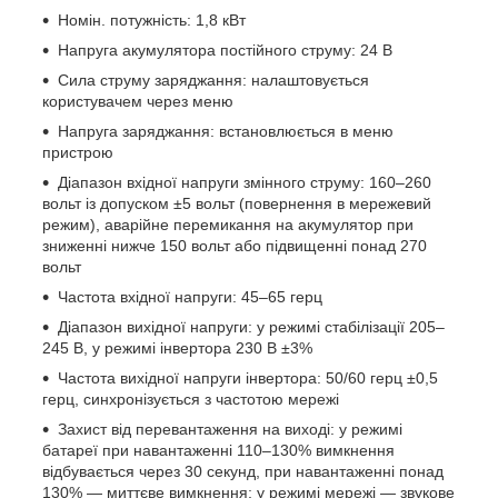
Номін. потужність: 1,8 кВт
Напруга акумулятора постійного струму: 24 В
Сила струму заряджання: налаштовується
користувачем через меню
Напруга заряджання: встановлюється в меню
пристрою
Діапазон вхідної напруги змінного струму: 160–260
вольт із допуском ±5 вольт (повернення в мережевий
режим), аварійне перемикання на акумулятор при
зниженні нижче 150 вольт або підвищенні понад 270
вольт
Частота вхідної напруги: 45–65 герц
Діапазон вихідної напруги: у режимі стабілізації 205–
245 В, у режимі інвертора 230 В ±3%
Частота вихідної напруги інвертора: 50/60 герц ±0,5
герц, синхронізується з частотою мережі
Захист від перевантаження на виході: у режимі
батареї при навантаженні 110–130% вимкнення
відбувається через 30 секунд, при навантаженні понад
130% — миттєве вимкнення; у режимі мережі — звукове