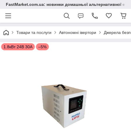
FastMarket.com.ua: новинки домашньої альтернативної ене
Товари та послуги
Автономні івертори
Джерела безп
1.8кВт 24В 30А
–5%