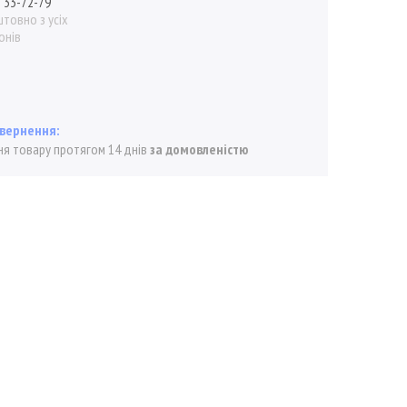
) 33-72-79
товно з усіх
онів
я товару протягом 14 днів
за домовленістю