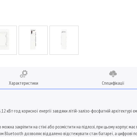
Характеристики
Специфікації
кВт·год корисної енергії завдяки літій-залізо-фосфатній архітектурі єм
жна закріпити на стіні або розмістити на підлозі, при цьому корпус має габ
 Bluetooth дозволяє віддалено відстежувати стан батареї, а цифрові пор