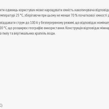
яти одиниць користувач може нарощувати ємність накопичувача відповідн
мпературі 25 °C, зберігаючи при цьому не менше 70 % початкової ємності д
й віддавати струм до 100 А у безперервному режимі, що відповідає номіна
с 20 °C, що розширює географію використання. Конструкція відповідає між
ого пилу та вертикальних крапель води.
C)