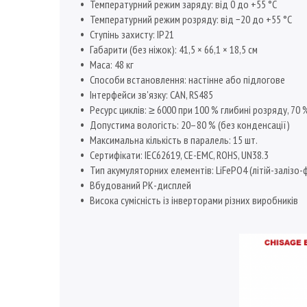
Температурний режим заряду: від 0 до +55 °C
Температурний режим розряду: від −20 до +55 °C
Ступінь захисту: IP21
Габарити (без ніжок): 41,5 × 66,1 × 18,5 см
Маса: 48 кг
Способи встановлення: настінне або підлогове
Інтерфейси зв'язку: CAN, RS485
Ресурс циклів: ≥ 6000 при 100 % глибині розряду, 70 
Допустима вологість: 20–80 % (без конденсації)
Максимальна кількість в паралель: 15 шт.
Сертифікати: IEC62619, CE-EMC, ROHS, UN38.3
Тип акумуляторних елементів: LiFePO4 (літій-залізо-
Вбудований РК-дисплей
Висока сумісність із інверторами різних виробників