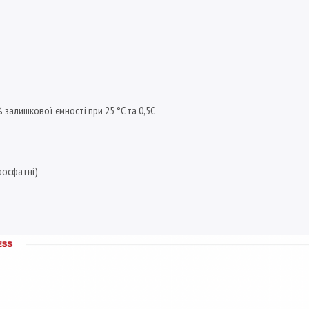
% залишкової ємності при 25 °C та 0,5C
фосфатні)