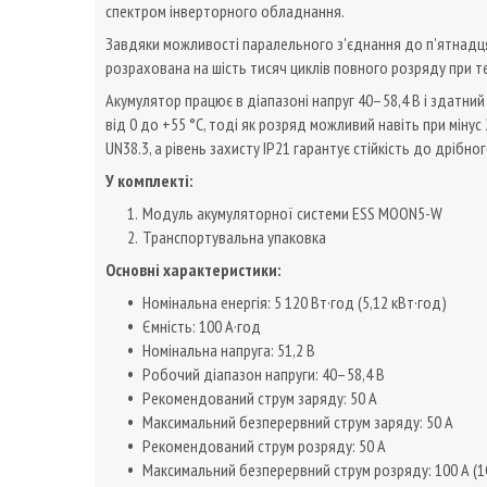
спектром інверторного обладнання.
Завдяки можливості паралельного з'єднання до п'ятнадц
розрахована на шість тисяч циклів повного розряду при те
Акумулятор працює в діапазоні напруг 40–58,4 В і здатни
від 0 до +55 °C, тоді як розряд можливий навіть при міну
UN38.3, а рівень захисту IP21 гарантує стійкість до дрібн
У комплекті:
Модуль акумуляторної системи ESS MOON5-W
Транспортувальна упаковка
Основні характеристики:
Номінальна енергія: 5 120 Вт·год (5,12 кВт·год)
Ємність: 100 А·год
Номінальна напруга: 51,2 В
Робочий діапазон напруги: 40–58,4 В
Рекомендований струм заряду: 50 А
Максимальний безперервний струм заряду: 50 А
Рекомендований струм розряду: 50 А
Максимальний безперервний струм розряду: 100 А (1