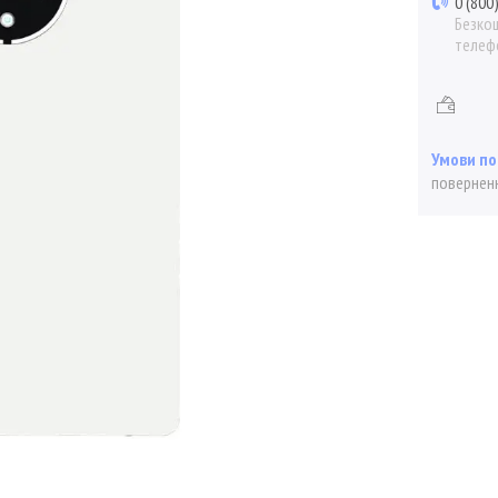
0 (800
Безкош
телеф
поверненн