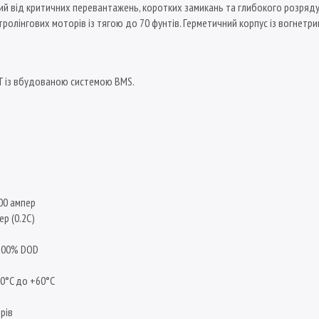
ний від критичних перевантажень, коротких замикань та глибокого розряд
ролінгових моторів із тягою до 70 фунтів. Герметичний корпус із вогнетр
T із вбудованою системою BMS.
00 ампер
р (0.2C)
 100% DOD
20°C до +60°C
трів