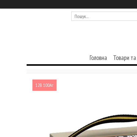
Головна
Товари та
12В 100Аг