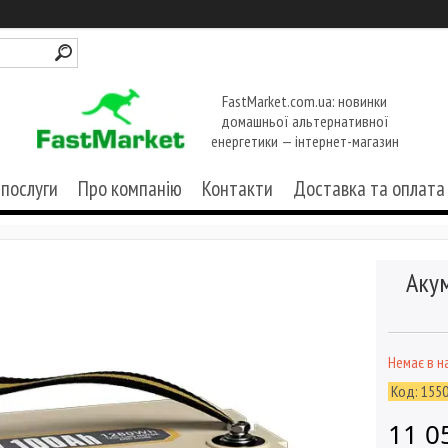
FastMarket.com.ua: новинки
домашньої альтернативної
енергетики — інтернет-магазин
 послуги
Про компанію
Контакти
Доставка та оплата
Аку
Немає в н
Код:
155
11 0