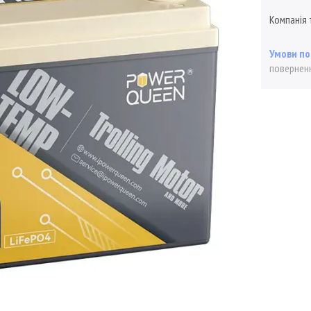
Компанія 
поверненн