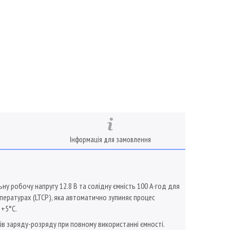
Інформація для замовлення
у робочу напругу 12.8 В та солідну ємність 100 А·год для
пературах (LTCP), яка автоматично зупиняє процес
 +5°C.
ів заряду-розряду при повному використанні ємності.