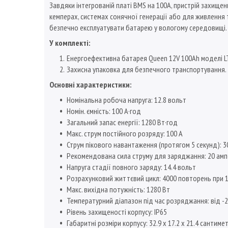
Завдяки інтегрованій платі BMS на 100А, пристрій захище
кемперах, системах сонячної генерації або для живлення т
безпечно експлуатувати батарею у вологому середовищі.
У комплекті:
Енергоефективна батарея Queen 12V 100Ah моделі L
Захисна упаковка для безпечного транспортування.
Основні характеристики:
Номінальна робоча напруга: 12.8 вольт
Номін. ємність: 100 А·год
Загальний запас енергії: 1280 Вт·год
Макс. струм постійного розряду: 100 А
Струм пікового навантаження (протягом 5 секунд): 3
Рекомендована сила струму для заряджання: 20 ампе
Напруга стадії повного заряду: 14.4 вольт
Розрахунковий життєвий цикл: 4000 повторень при
Макс. вихідна потужність: 1280 Вт
Температурний діапазон під час розряджання: від -
Рівень захищеності корпусу: IP65
Габаритні розміри корпусу: 32.9 х 17.2 х 21.4 сантиме