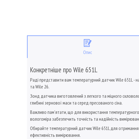
Опис
Конкретніше про Wile 651L
Раді представити вам температурний датчик Wile 651L - н
та Wile 26.
Зонд датчика виготовлений з легкого та міцного скловоло
глибині зернової маси та серед пресованого сіна.
Важливо пам'ятати, що для використання температурного д
вологоміра забезпечить точність та надійність вимірюва
Обирайте температурний датчик Wile 651L для отримання 
ефективність вимірювання.