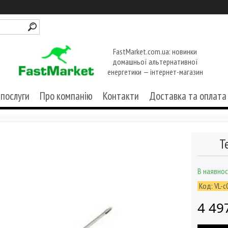
FastMarket.com.ua: новинки
домашньої альтернативної
енергетики — інтернет-магазин
 послуги
Про компанію
Контакти
Доставка та оплата
Т
В наявнос
Код:
VL-с
4 49