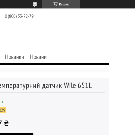
Кошик
0 (800) 33-72-79
Новинки
Новини
емпературний датчик Wile 651L
ті
029
7 ₴