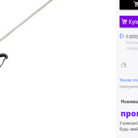
Куп
0 (800
Безкош
телеф
поверненн
У компані
будь-який