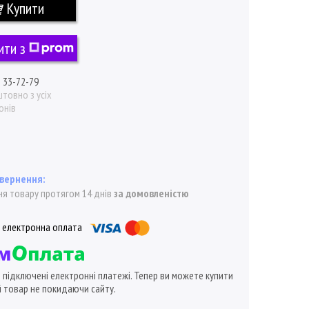
Купити
ити з
) 33-72-79
товно з усіх
онів
я товару протягом 14 днів
за домовленістю
ї підключені електронні платежі. Тепер ви можете купити
 товар не покидаючи сайту.