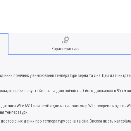
Характеристики
адійний помічник у вимірюванні температури зерна та сіна. Цей датчик ід
кна, що забезпечує стійкість та довговічність. З його довжиною в 95 см
атчика Wile 651L вам необхідно мати вологомір Wile, зокрема модель Wile
ння температури.
достовірних даних про температуру зерна та сіна. Висока якість матеріа