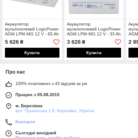
Акумулятор
Акумулятор
Аку
мультигелевий LogicPower
мультигелевий LogicPower
муль
AGM LPM-MG 12 V - 65 Ah
AGM LPM-MG 12 V - 33 Ah
AGM 
5 626
3 626
2 9
₴
₴
Купити
Купити
Про нас
100% позитивних з 43 відгуків за рік
Працює з 05.08.2015
м. Березівка
вул. Пушкінська 1,8, Березівка, Україна
Контакти
Сьогодні вихідний
Показати весь графік роботи