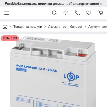
FastMarket.com.ua: новинки домашньої альтернативної ене
Товари та послуги
Акумуляторні батареї
Акумулятор
20Аг 12В