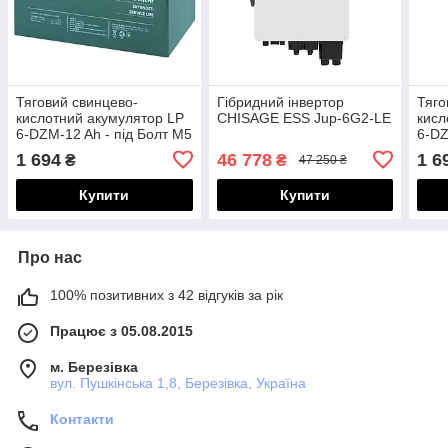
Тяговий свинцево-
Гібридний інвертор
Тяго
кислотний акумулятор LP
CHISAGE ESS Jup-6G2-LE
кисл
6-DZM-12 Ah - під Болт М5
6-D
1 694
46 778
1 6
₴
₴
47 250 ₴
Купити
Купити
Про нас
100% позитивних з 42 відгуків за рік
Працює з 05.08.2015
м. Березівка
вул. Пушкінська 1,8, Березівка, Україна
Контакти