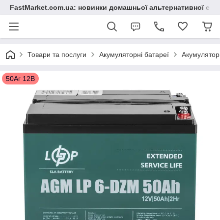
FastMarket.com.ua: новинки домашньої альтернативної ене
Товари та послуги
Акумуляторні батареї
Акумулятор
50Аг 12В