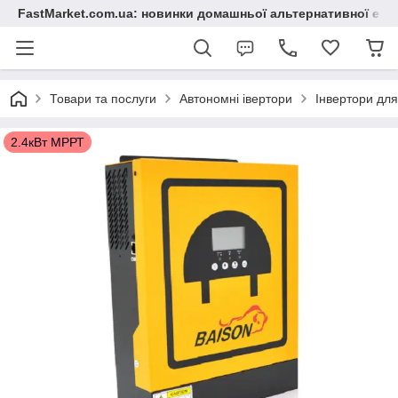
FastMarket.com.ua: новинки домашньої альтернативної ене
Товари та послуги
Автономні івертори
Інвертори дл
2.4кВт МРРТ