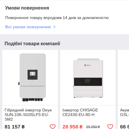
Умови повернення
Повернення товару впродовж 14 днів за домовленістю
Всі умови повернення
Подібні товари компанії
Гібридний інвертор Deye
Інвертор CHISAGE
Аку
SUN-10K-SG05LP3-EU-
CE2430-EU-80-H
GSL
SM2
81 157
28 958
66 
₴
₴
29 250 ₴