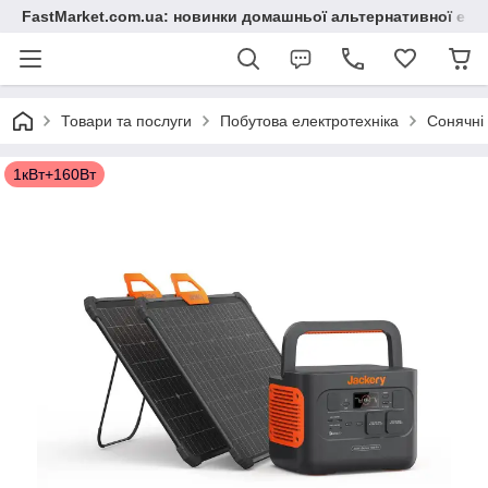
FastMarket.com.ua: новинки домашньої альтернативної ене
Товари та послуги
Побутова електротехніка
Сонячні 
1кВт+160Вт