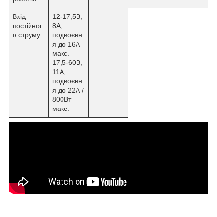
Вхід
12-17,5В,
постійног
8А,
о струму:
подвоєнн
я до 16А
макс.
17,5-60В,
11А,
подвоєнн
я до 22А /
800Вт
макс.