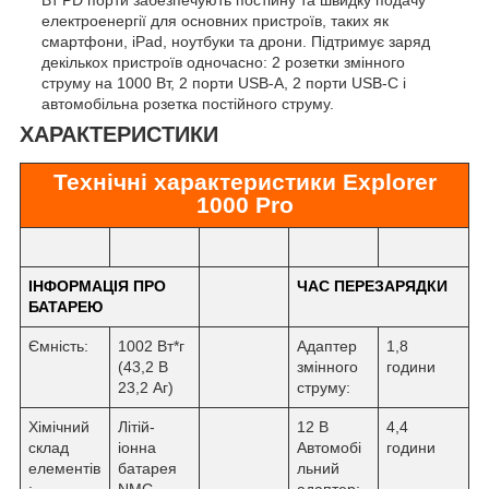
електроенергії для основних пристроїв, таких як
смартфони, iPad, ноутбуки та дрони. Підтримує заряд
декількох пристроїв одночасно: 2 розетки змінного
струму на 1000 Вт, 2 порти USB-A, 2 порти USB-C і
автомобільна розетка постійного струму.
ХАРАКТЕРИСТИКИ
Технічні характеристики Explorer
1000 Pro
ІНФОРМАЦІЯ ПРО
ЧАС ПЕРЕЗАРЯДКИ
БАТАРЕЮ
Ємність:
1002 Вт*г
Адаптер
1,8
(43,2 В
змінного
години
23,2 Аг)
струму:
Хімічний
Літій-
12 В
4,4
склад
іонна
Автомобі
години
елементів
батарея
льний