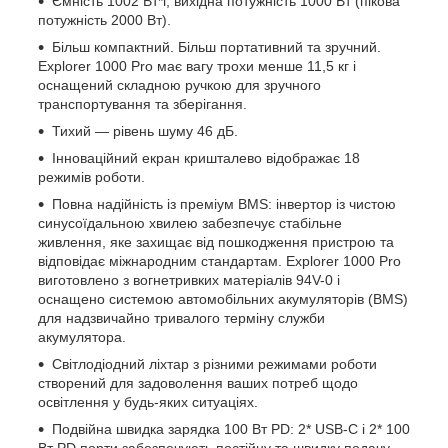
Ємність 1002 Вт*г, вихідна потужність 1000 Вт (пікова
потужність 2000 Вт).
Більш компактний. Більш портативний та зручний.
Explorer 1000 Pro має вагу трохи менше 11,5 кг і
оснащений складною ручкою для зручного
транспортування та зберігання.
Тихий — рівень шуму 46 дБ.
Інноваційний екран кришталево відображає 18
режимів роботи.
Повна надійність із преміум BMS: інвертор із чистою
синусоїдальною хвилею забезпечує стабільне
живлення, яке захищає від пошкодження пристрою та
відповідає міжнародним стандартам. Explorer 1000 Pro
виготовлено з вогнетривких матеріалів 94V-0 і
оснащено системою автомобільних акумуляторів (BMS)
для надзвичайно тривалого терміну служби
акумулятора.
Світлодіодний ліхтар з різними режимами роботи
створений для задоволення ваших потреб щодо
освітлення у будь-яких ситуаціях.
Подвійна швидка зарядка 100 Вт PD: 2* USB-C і 2* 100
Вт PD порти забезпечують постійну та швидку подачу