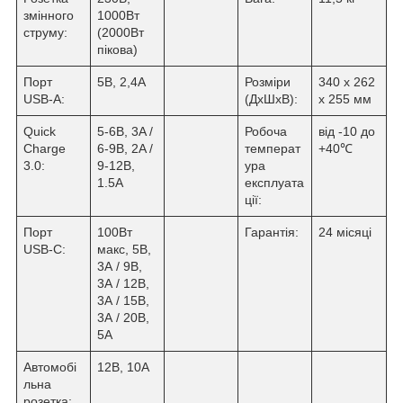
змінного
1000Вт
струму:
(2000Вт
пікова)
Порт
5В, 2,4А
Розміри
340 x 262
USB-A:
(ДхШхВ):
x 255 мм
Quick
5-6В, 3A /
Робоча
від -10 до
Charge
6-9В, 2A /
температ
+40
℃
3.0:
9-12В,
ура
1.5A
експлуата
ції:
Порт
100Вт
Гарантія:
24 місяці
USB-C:
макс, 5В,
3А / 9В,
3А / 12В,
3А / 15В,
3А / 20В,
5А
Автомобі
12В, 10А
льна
розетка: