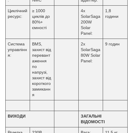
:
NMC
адаптер:
Циклічний
≥ 1000
4x
1,8
ресурс:
циклів до
SolarSaga
години
80%+
200W
ємності
Solar
Panel:
Система
BMS,
2x
9 годин
управлінн
захист від
SolarSaga
я:
перевант
80W Solar
аження
Panel:
по
напрузі,
захист від
короткого
замиканн
я
ВИХОДИ
ЗАГАЛЬНІ
ВІДОМОСТІ
Розетка
230В,
Вага:
11,5 кг