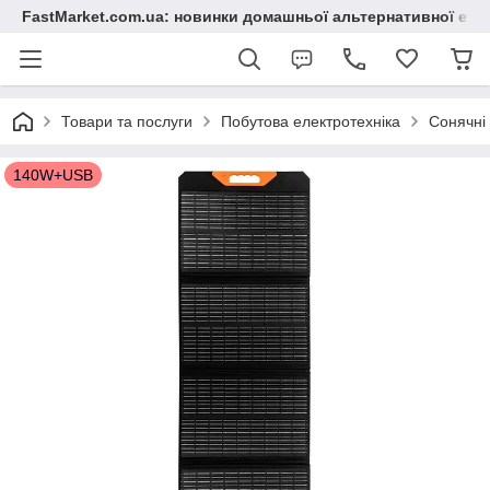
FastMarket.com.ua: новинки домашньої альтернативної ене
Товари та послуги
Побутова електротехніка
Сонячні 
140W+USB