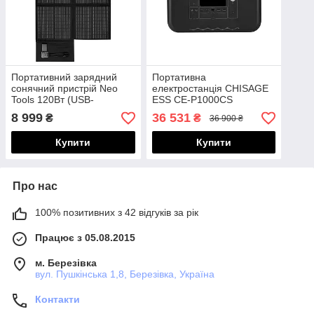
Портативний зарядний
Портативна
сонячний пристрій Neo
електростанція CHISAGE
Tools 120Вт (USB-
ESS CE-P1000CS
C+2USB-A+контролер з
8 999
36 531
₴
₴
36 900 ₴
кабелями)
Купити
Купити
Про нас
100% позитивних з 42 відгуків за рік
Працює з 05.08.2015
м. Березівка
вул. Пушкінська 1,8, Березівка, Україна
Контакти