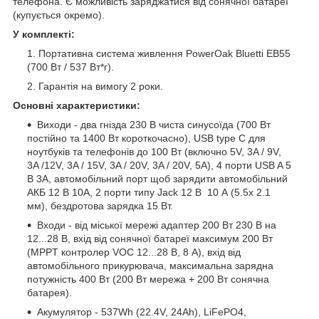
телефона. Є можливість заряджатися від сонячної батареї
(купується окремо).
У комплекті:
Портативна система живлення PowerOak Bluetti EB55
(700 Вт / 537 Вт*г).
Гарантія на вимогу 2 роки.
Основні характеристики:
Виходи - два гнізда 230 В чиста синусоїда (700 Вт
постійно та 1400 Вт короткочасно), USB type C для
ноутбуків та телефонів до 100 Вт (включно 5V, 3A / 9V,
3A /12V, 3A / 15V, 3A / 20V, 3A / 20V, 5A), 4 порти USB A 5
В 3А, автомобільний порт щоб зарядити автомобільний
АКБ 12 В 10А, 2 порти типу Jack 12 В 10 А (5.5x 2.1
мм), бездротова зарядка 15 Вт.
Входи - від міської мережі адаптер 200 Вт 230 В на
12...28 В, вхід від сонячної батареї максимум 200 Вт
(MPPT контролер VOC 12...28 В, 8 А), вхід від
автомобільного прикурювача, максимальна зарядна
потужність 400 Вт (200 Вт мережа + 200 Вт сонячна
батарея).
Акумулятор - 537Wh (22.4V, 24Ah), LiFePO4,