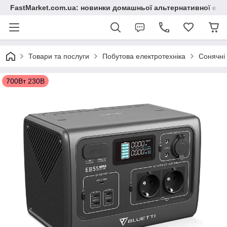
FastMarket.com.ua: новинки домашньої альтернативної ене
Товари та послуги
Побутова електротехніка
Сонячні 
700Вт 230В