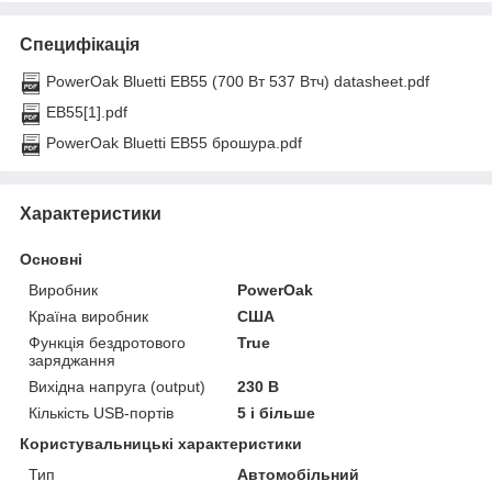
Специфікація
PowerOak Bluetti EB55 (700 Вт 537 Втч) datasheet.pdf
EB55[1].pdf
PowerOak Bluetti EB55 брошура.pdf
Характеристики
Основні
Виробник
PowerOak
Країна виробник
США
Функція бездротового
True
заряджання
Вихідна напруга (output)
230 В
Кількість USB-портів
5 і більше
Користувальницькі характеристики
Тип
Автомобільний