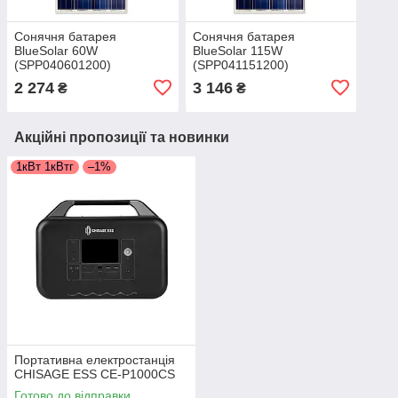
Сонячня батарея
Сонячня батарея
BlueSolar 60W
BlueSolar 115W
(SPP040601200)
(SPP041151200)
2 274
3 146
₴
₴
Акційні пропозиції та новинки
1кВт 1кВтг
–1%
Портативна електростанція
CHISAGE ESS CE-P1000CS
Готово до відправки