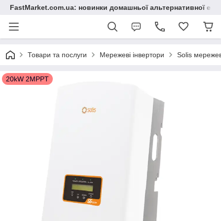
FastMarket.com.ua: новинки домашньої альтернативної ене
Товари та послуги
Мережеві інвертори
Solis мережев
20kW 2MPPT