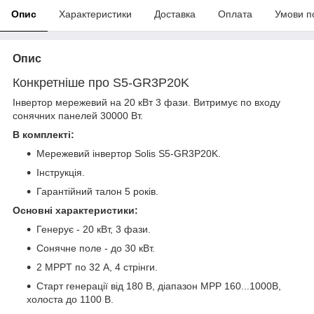
Опис
Характеристики
Доставка
Оплата
Умови п
Опис
Конкретніше про S5-GR3P20K
Інвертор мережевий на 20 кВт 3 фази. Витримує по входу
сонячних панелей 30000 Вт.
В комплекті:
Мережевий інвертор Solis S5-GR3P20K.
Інструкція.
Гарантійний талон 5 років.
Основні характеристики:
Генерує - 20 кВт, 3 фази.
Сонячне поле - до 30 кВт.
2 MPPT по 32 А, 4 стрінги.
Старт генерації від 180 В, діапазон MPP 160...1000В,
холоста до 1100 В.