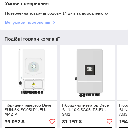
Умови повернення
Повернення товару впродовж 14 днів за домовленістю
Всі умови повернення
Подібні товари компанії
Гібридний інвертор Deye
Гібридний інвертор Deye
Гібр
SUN-5K-SG05LP1-EU-
SUN-10K-SG05LP3-EU-
SUN
AM2-P
SM2
AM3
39 052
81 157
154
₴
₴