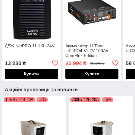
ДБЖ NetPRO 11 1KL-24V
Акумулятор Li Time
Аку
LiFePO4 51.2V 100Ah
U G3
ComFlex Edition
13 230
35 994
58 
₴
₴
36 248 ₴
Купити
Купити
Акційні пропозиції та новинки
1.4кВт 24В 20А
–5%
700Вт 12В 20А
–5%