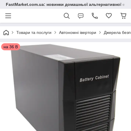
FastMarket.com.ua: новинки домашньої альтернативної ене
Товари та послуги
Автономні івертори
Джерела безп
на 36 В