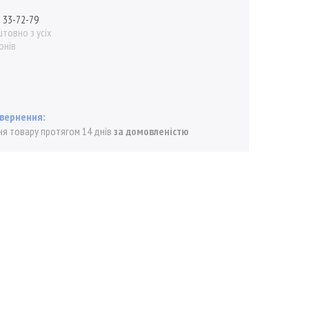
) 33-72-79
товно з усіх
онів
я товару протягом 14 днів
за домовленістю