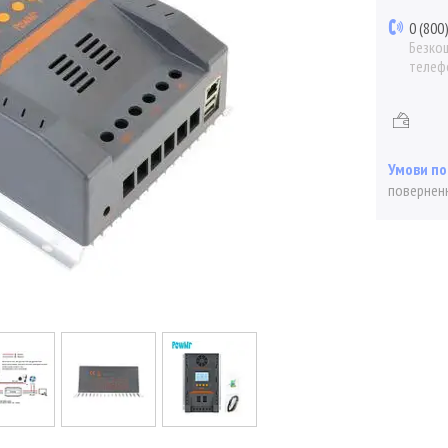
0 (800
Безкош
телеф
поверненн