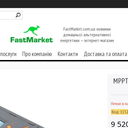
FastMarket.com.ua: новинки
домашньої альтернативної
енергетики — інтернет-магазин
 послуги
Про компанію
Контакти
Доставка та оплата
MPPT
Немає в н
Код:
115
9 52