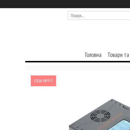
Головна
Товари та
100А MPPT