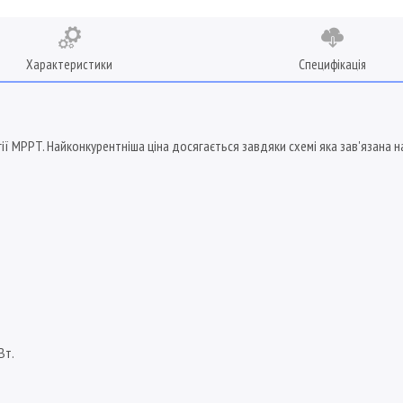
Характеристики
Специфікація
гії MPPT. Найконкурентніша ціна досягається завдяки схемі яка зав'язана
Вт.