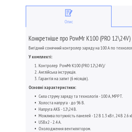
Опис
Конкретніше про PowMr K100 (PRO 12\24V)
Вигідний сонячний контролер заряду на 100 А по техноло
У комплекті:
Контролер PowMr K100 (PRO 12\24V)/
Англійська інструкція.
Гарантія на запит (6 місяців).
Основні характеристики:
Сила струму заряду та технологія - 100 А, MPPT.
Холоста напруга - до 96 В.
Напруга АКБ - 12\24 В.
Можлива потужність панелей - 12 В 1.3 кВт, 24 В 2.6 к
USBx2 - 2.4 A.
Охолодження вентилятором.