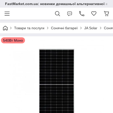
FastMarket.com.ua: новинки домашньої альтернативної ене
Товари та послуги
Сонячні батареї
JA Solar
Соня
540Вт Моно