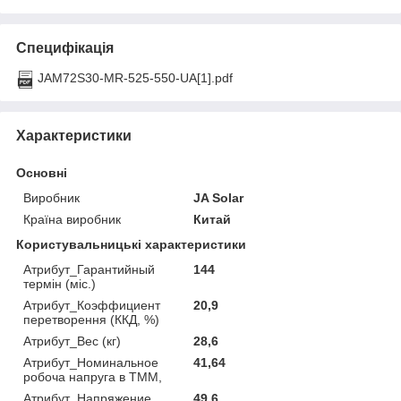
Специфікація
JAM72S30-MR-525-550-UA[1].pdf
Характеристики
Основні
Виробник
JA Solar
Країна виробник
Китай
Користувальницькі характеристики
Атрибут_Гарантийный
144
термін (міс.)
Атрибут_Коэффициент
20,9
перетворення (ККД, %)
Атрибут_Вес (кг)
28,6
Атрибут_Номинальное
41,64
робоча напруга в ТММ,
Атрибут_Напряжение
49,6