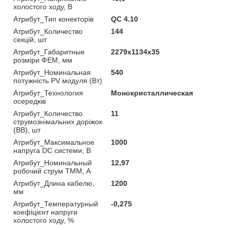
холостого ходу, В
Атрибут_Тип конекторів
QC 4.10
Атрибут_Количество
144
секцій, шт
Атрибут_Габаритные
2279х1134х35
розміри ФЕМ, мм
Атрибут_Номинальная
540
потужність PV модуля (Вт)
Атрибут_Технология
Монокристаллическая
осередків
Атрибут_Количество
11
струмознімальних доріжок
(BB), шт
Атрибут_Максимальное
1000
напруга DC системи, В
Атрибут_Номинальный
12,97
робочий струм ТММ, А
Атрибут_Длина кабелю,
1200
мм
Атрибут_Температурный
-0,275
коефіцієнт напруги
холостого ходу, %