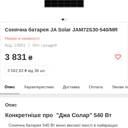
Сонячна батарея JA Solar JAM72S30-540/MR
Немає в наявності
Код: 13501
Опт і роздріб
3 831
₴
3 562,83 ₴
від 36 шт.
Опис
Характеристики
Доставка
Оплата
Умови п
Опис
Конкретніше про "Джа Солар" 540 Вт
Сонячна батарея 540 Вт моно високої якості в найкращих