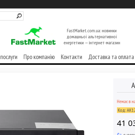
FastMarket.com.ua: новинки
домашньої альтернативної
енергетики — інтернет-магазин
 послуги
Про компанію
Контакти
Доставка та оплата
А
Немає в н
Код:
AK1
41 0