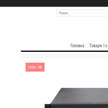
Головна
Товари та
100Аг 24В