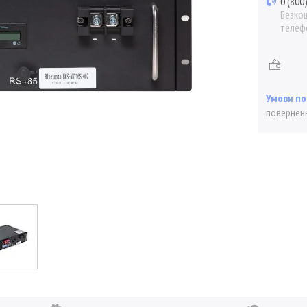
0 (800
Безкош
телеф
поверненн