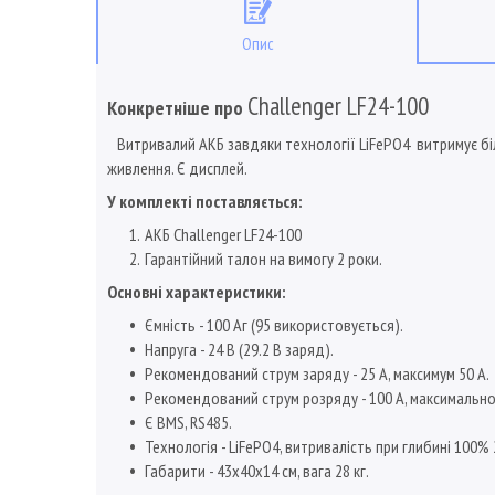
Опис
Challenger LF24-100
Конкретніше про
Витривалий АКБ завдяки технології LiFePO4 витримує біл
живлення. Є дисплей.
У комплекті поставляється:
АКБ Challenger LF24-100
Гарантійний талон на вимогу 2 роки.
Основні характеристики:
Ємність - 100 Аг (95 використовується).
Напруга - 24 В (29.2 В заряд).
Рекомендований струм заряду - 25 А, максимум 50 А.
Рекомендований струм розряду - 100 А, максимально 
Є BMS, RS485.
Технологія - LiFePO4, витривалість при глибині 100% 
Габарити - 43х40х14 см, вага 28 кг.