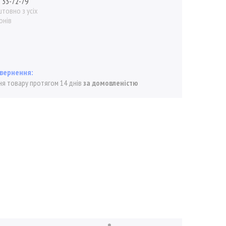
) 33-72-79
товно з усіх
онів
я товару протягом 14 днів
за домовленістю