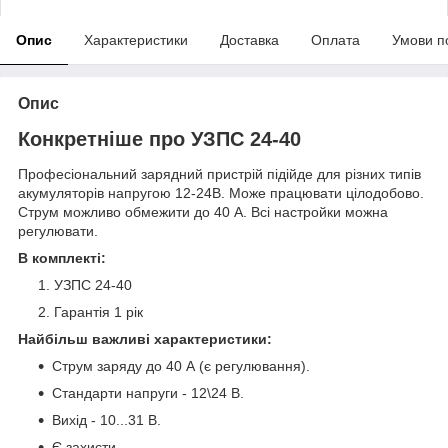
Опис
Характеристики
Доставка
Оплата
Умови п
Опис
Конкретніше про УЗПС 24-40
Професіональний зарядний пристрій підійде для різних типів
акумуляторів напругою 12-24В. Може працювати цілодобово.
Струм можливо обмежити до 40 А. Всі настройки можна
регулювати.
В комплекті:
УЗПС 24-40
Гарантія 1 рік
Найбільш важливі характеристики:
Струм заряду до 40 А (є регулювання).
Стандарти напруги - 12\24 В.
Вихід - 10...31 В.
Є захисти.