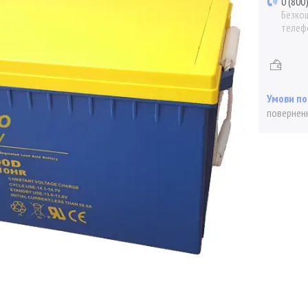
0 (800
Безкош
телеф
поверненн