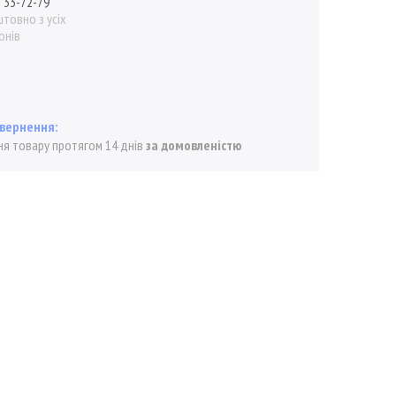
) 33-72-79
товно з усіх
онів
я товару протягом 14 днів
за домовленістю