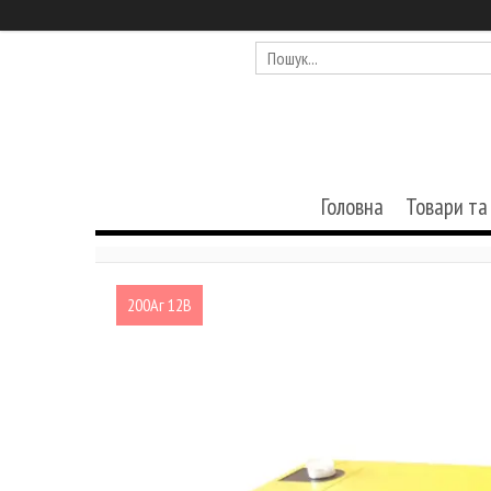
Головна
Товари та
200Аг 12В