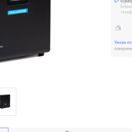
0 (800
Безкош
телеф
поверненн