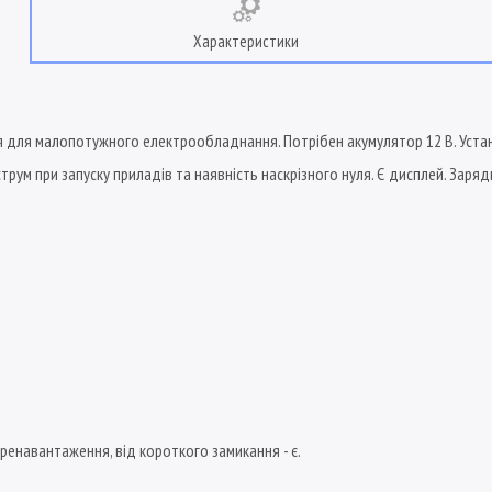
Характеристики
для малопотужного електрообладнання. Потрібен акумулятор 12 В. Установка
при запуску приладів та наявність наскрізного нуля. Є дисплей. Зарядний 
еренавантаження, від короткого замикання - є.