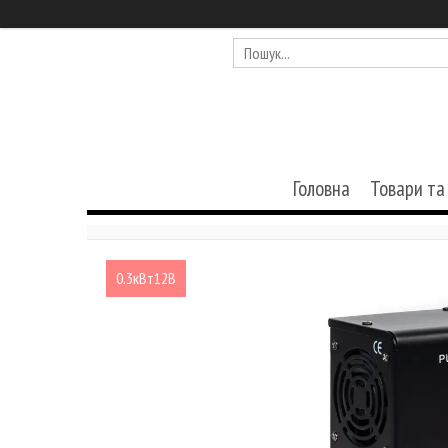
Головна
Товари та
0.3кВт12В