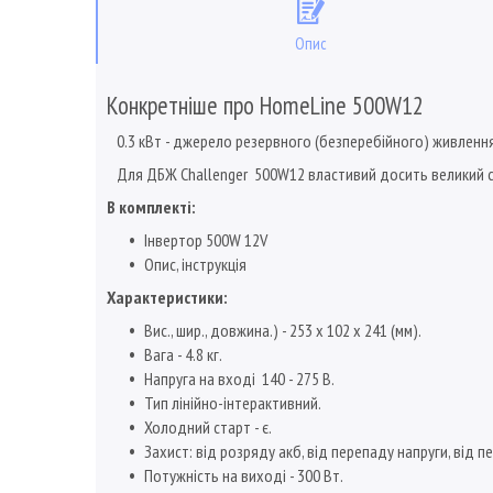
Опис
Конкретніше про HomeLine 500W12
0.3 кВт - джерело резервного (безперебійного) живлення 
Для ДБЖ Challenger 500W12 властивий досить великий струм 
В комплекті:
Інвертор 500W 12V
Опис, інструкція
Характеристики:
Вис., шир., довжина.) - 253 х 102 х 241 (мм).
Вага - 4.8 кг.
Напруга на вході 140 - 275 В.
Тип лінійно-інтерактивний.
Холодний старт - є.
Захист: від розряду акб, від перепаду напруги, від п
Потужність на виході - 300 Вт.