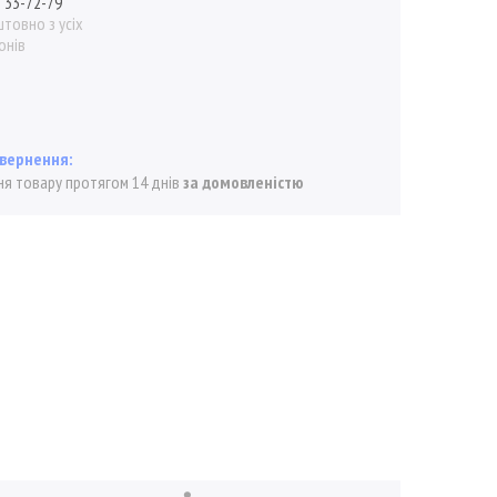
) 33-72-79
товно з усіх
онів
я товару протягом 14 днів
за домовленістю