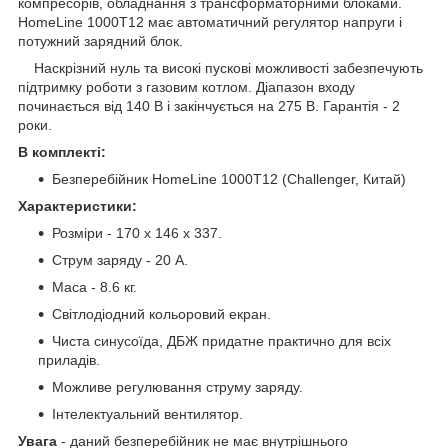
компресорів, обладнання з трансформаторними блоками.
HomeLine 1000T12 має автоматичний регулятор напруги і
потужний зарядний блок.
Наскрізний нуль та високі пускові можливості забезпечують
підтримку роботи з газовим котлом. Діапазон входу
починається від 140 В і закінчується на 275 В. Гарантія - 2
роки.
В комплекті:
Безперебійник HomeLine 1000T12 (Challenger, Китай)
Характеристики:
Розміри - 170 х 146 х 337.
Струм заряду - 20 А.
Маса - 8.6 кг.
Світлодіодний кольоровий екран.
Чиста синусоїда, ДБЖ придатне практично для всіх
приладів.
Можливе регулювання струму заряду.
Інтелектуальний вентилятор.
Увага
- даний безперебійник не має внутрішнього