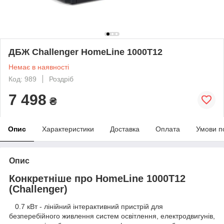
ДБЖ Challenger HomeLine 1000T12
Немає в наявності
Код: 989
Роздріб
7 498
₴
Опис
Характеристики
Доставка
Оплата
Умови п
Опис
Конкретніше про HomeLine 1000T12
(Challenger)
0.7 кВт - лінійний інтерактивний пристрій для
безперебійного живлення систем освітлення, електродвигунів,