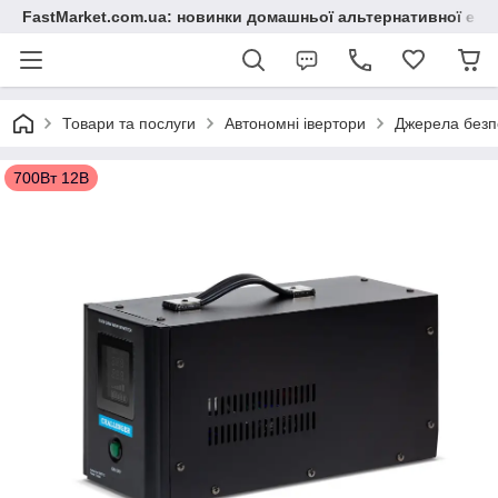
FastMarket.com.ua: новинки домашньої альтернативної ене
Товари та послуги
Автономні івертори
Джерела безп
700Вт 12В