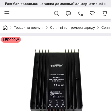
FastMarket.com.ua: новинки домашньої альтернативної ене
Товари та послуги
Сонячні контролери заряду
Соняч
LED200W