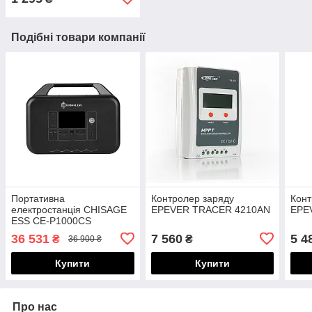
Подібні товари компанії
Портативна
Контролер заряду
Конт
електростанція CHISAGE
EPEVER TRACER 4210AN
EPE
ESS CE-P1000CS
36 531
7 560
5 4
₴
₴
36 900 ₴
Купити
Купити
Про нас