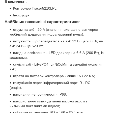
В комплекті:
Контролер Tracer5210LPLI
Інструкція
Найбільш важливіші характеристики:
струм на акб - 20 А (значення виставляється через
мобільний додаток чи інфрачервоний пульт);
потужність, що передається на акб 12 В, це 260 Вт, на
акб 24 В - це 520 Вт;
вихід на освітлення - LED драйвер на 6.6 А (200 Вт), із
захистами;
сумісні акб - LiFePO4, Li-NiCoMn та звичайні кислотні
акб;
втрати на потреби контролера - лише 15 \ 22 мА;
комунікація через інфрачервоний порт IR - RC
(опція);
виконання непроникності - IP68;
використання тільки деталей високої якості з
низькими показниками відмов;
габарити контролера 153 х 105 х 52.1 мм;