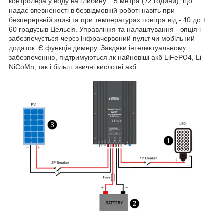
контролера у воду на глибину 1.5 метра (72 години), що
надає впевненості в безвідмовній роботі навіть при
безперервній зливі та при температурах повітря від - 40 до +
60 градусыв Цельсія. Управління та налаштування - опція і
забезпечується через інфрачервоний пульт чи мобільний
додаток. Є функція димеру. Завдяки інтелектуальному
забезпеченню, підтримуються як найновіші акб LiFePO4, Li-
NiCoMn, так і більш звичні кислотні акб.