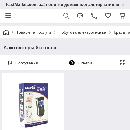
FastMarket.com.ua: новинки домашньої альтернативної ене
Товари та послуги
Побутова електротехніка
Краса та
Алкотестеры бытовые
Сортування
0
Фільтри