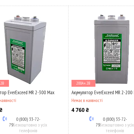
 2В
200Ач 2В
тор EverExceed MR 2-300 Max
Акумулятор EverExceed MR 2-200
наявності
Немає в наявності
₴
4 760 ₴
0 (800) 33-72-
0 (800) 33-72-
79
Безкоштовно з усіх
79
Безкоштовно з усі
телефонів
телефонів