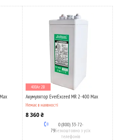
400Аг 2В
 Max
Акумулятор EverExceed MR 2-400 Max
Немає в наявності
8 360 ₴
0 (800) 33-72-
х
79
Безкоштовно з усіх
телефонів