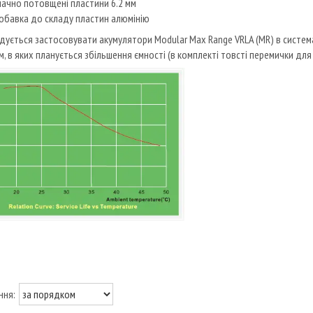
чно потовщені пластини 6.2 мм
авка до складу пластин алюмінію
ється застосовувати акумулятори Modular Max Range VRLA (MR) в система
м, в яких планується збільшення ємності (в комплекті товсті перемички для