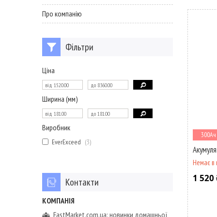
Про компанію
Фільтри
Ціна
Ширина (мм)
Виробник
300Ач
EverExceed
3
Акумуля
Немає в 
1 520 
Контакти
FastMarket.com.ua: новинки домашньої