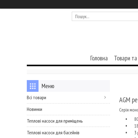
Головна
Товари та
Всі товари
AGM ре
Новинки
Серія мон
800 
Теплові насоси для приміщень
18 .
3 р
Теплові насоси для басейнів