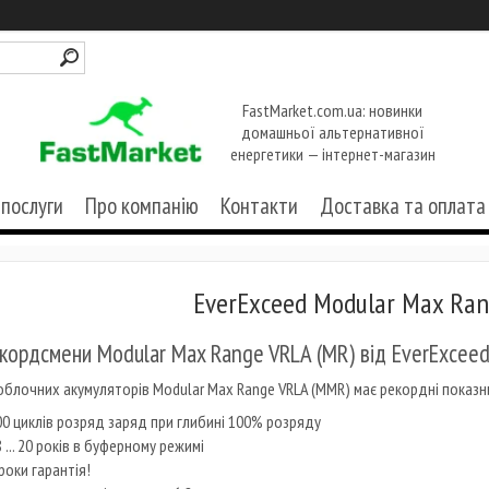
FastMarket.com.ua: новинки
домашньої альтернативної
енергетики — інтернет-магазин
 послуги
Про компанію
Контакти
Доставка та оплата
EverExceed Modular Max Ran
кордсмени Modular Max Range VRLA (MR) від EverExcee
облочних акумуляторів Modular Max Range VRLA (MMR) має рекордні показн
циклів розряд заряд при глибині 100% розряду
.. 20 років в буферному режимі
оки гарантія!