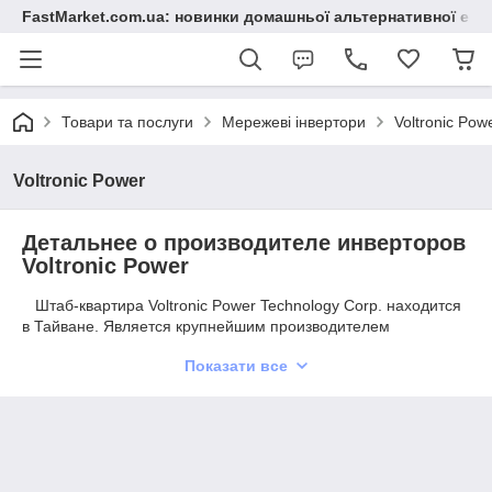
FastMarket.com.ua: новинки домашньої альтернативної ене
Товари та послуги
Мережеві інвертори
Voltronic Pow
Voltronic Power
Детальнее о производителе инверторов
Voltronic Power
Штаб-квартира Voltronic Power Technology Corp. находится
в Тайване. Является крупнейшим производителем
инверторов ODM в Тайване и Китае. ODM ― означает что у
Показати все
Voltronic Power другие компании заказывают разработку и
производство инверторов с нужными характеристиками и
далее реализуются под нужным брендом. Поэтому данную
продукцию можно встретить под разными брендами. Опыт
компании в производстве ODM инверторов и SMD 20 лет. В
компании работает больше 200 сотрудников.