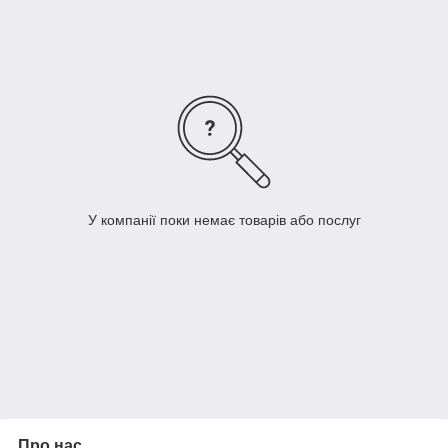
Завод расположен в парке YuSheng Industrial Park в городе
Shenzhen.
У компанії поки немає товарів або послуг
Про нас