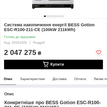
Система накопичення енергії BESS Gotion
ESC-R100-211-CE (100kW 211kWh)
Готово до відправки
Код: 20261925
Роздріб
2 047 275
₴
Купити
Опис
Характеристики
Доставка
Оплата
Умови п
Опис
Конкретніше про BESS Gotion ESC-R100-