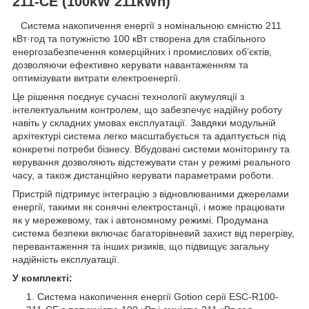
211-CE (100kW 211kWh)
Система накопичення енергії з номінальною ємністю 211
кВт·год та потужністю 100 кВт створена для стабільного
енергозабезпечення комерційних і промислових об’єктів,
дозволяючи ефективно керувати навантаженням та
оптимізувати витрати електроенергії.
Це рішення поєднує сучасні технології акумуляції з
інтелектуальним контролем, що забезпечує надійну роботу
навіть у складних умовах експлуатації. Завдяки модульній
архітектурі система легко масштабується та адаптується під
конкретні потреби бізнесу. Вбудовані системи моніторингу та
керування дозволяють відстежувати стан у режимі реального
часу, а також дистанційно керувати параметрами роботи.
Пристрій підтримує інтеграцію з відновлюваними джерелами
енергії, такими як сонячні електростанції, і може працювати
як у мережевому, так і автономному режимі. Продумана
система безпеки включає багаторівневий захист від перегріву,
перевантаження та інших ризиків, що підвищує загальну
надійність експлуатації.
У комплекті:
Система накопичення енергії Gotion серії ESC-R100-