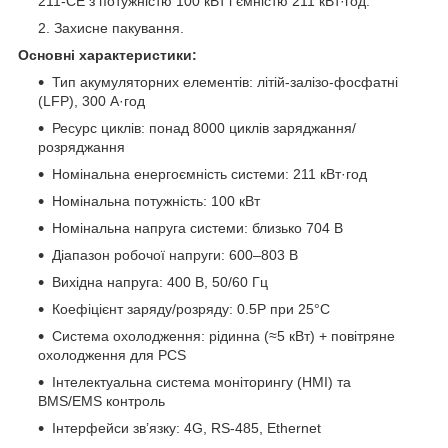
211-CE з потужністю 100 кВт і ємністю 211 кВт·год.
Захисне пакування.
Основні характеристики:
Тип акумуляторних елементів: літій-залізо-фосфатні
(LFP), 300 А·год
Ресурс циклів: понад 8000 циклів заряджання/
розряджання
Номінальна енергоємність системи: 211 кВт·год
Номінальна потужність: 100 кВт
Номінальна напруга системи: близько 704 В
Діапазон робочої напруги: 600–803 В
Вихідна напруга: 400 В, 50/60 Гц
Коефіцієнт заряду/розряду: 0.5P при 25°C
Система охолодження: рідинна (≈5 кВт) + повітряне
охолодження для PCS
Інтелектуальна система моніторингу (HMI) та
BMS/EMS контроль
Інтерфейси зв’язку: 4G, RS-485, Ethernet